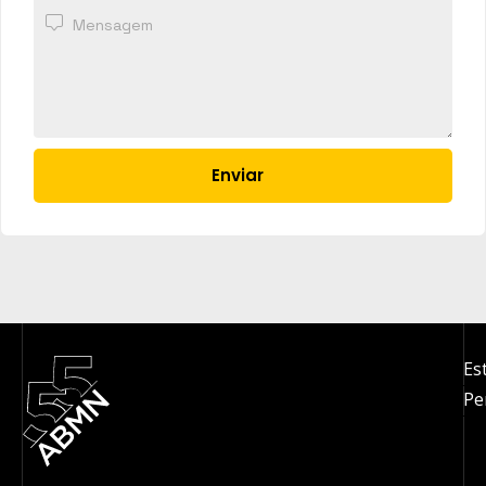
Enviar
Es
Pe